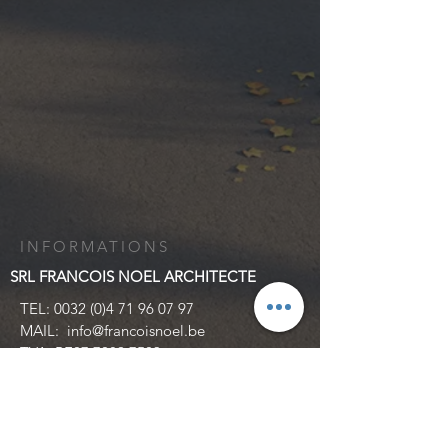
INFORMATIONS
SRL FRANCOIS NOEL ARCHITECTE
TEL:
0032 (0)4 71 96 07 97
MAIL:
info@francoisnoel.be
TVA: BE07
7089 7503
IBAN: BE80
1431 1649 4677
Clos Robinson 11 4600 Visé
© 2020 par François Noel Architecte.