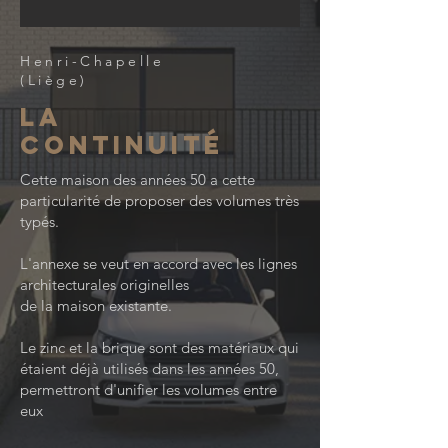
Henri-Chapelle
(Liège)
La
continuité
Cette maison des années 50 a cette
particularité de proposer des volumes très
typés.
L'annexe se veut en accord avec les lignes
architecturales originelles
de la maison existante.
Le zinc et la brique sont des matériaux qui
étaient déjà utilisés dans les années 50,
permettront d'unifier les volumes entre
eux