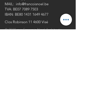
MAIL:
info@francoisnoel.be
TVA: BE07
7089 7503
IBAN: BE80
1431 1649 4677
Clos Robinson 11 4600 Visé
© 2020 par François Noel Architecte.
CONTACT